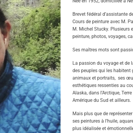
Née en 1952, domiciliée à N
Brevet fédéral d’assistante d
Cours de peinture avec M. Pa
M. Michel Stucky. Plusieurs e
peinture, photos, voyages, c
Ses maîtres mots sont passion
La passion du voyage et de 
des peuples qui les habitent 
animaux et portraits,
ses œu
esthétiques ressenties au co
Alaska, dans l’Arctique, Terre
Amérique du Sud et ailleurs.
Mais plus que de représenter 
ses peintures à l’huile, aqu
plus idéalisée et émotionnell