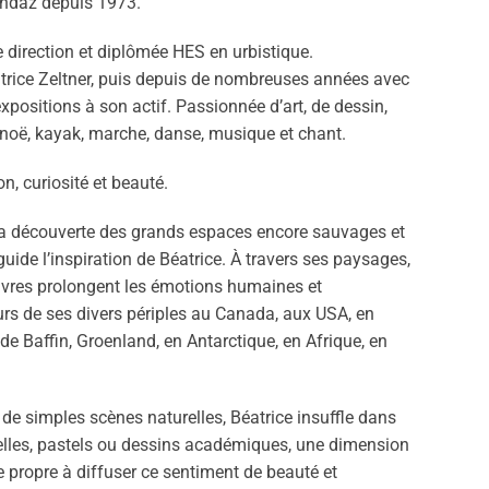
endaz depuis 1973.
e direction et diplômée HES en urbistique.
trice Zeltner, puis depuis de nombreuses années avec
xpositions à son actif. Passionnée d’art, de dessin,
anoë, kayak, marche, danse, musique et chant.
, curiosité et beauté.
la découverte des grands espaces encore sauvages et
guide l’inspiration de Béatrice. À travers ses paysages,
vres prolongent les émotions humaines et
urs de ses divers périples au Canada, aux USA, en
 de Baffin, Groenland, en Antarctique, en Afrique, en
de simples scènes naturelles, Béatrice insuffle dans
arelles, pastels ou dessins académiques, une dimension
e propre à diffuser ce sentiment de beauté et