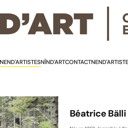
NEND'ARTISTES
NÎND'ART
CONTACT
NEND'ARTIST
Béatrice Bälli