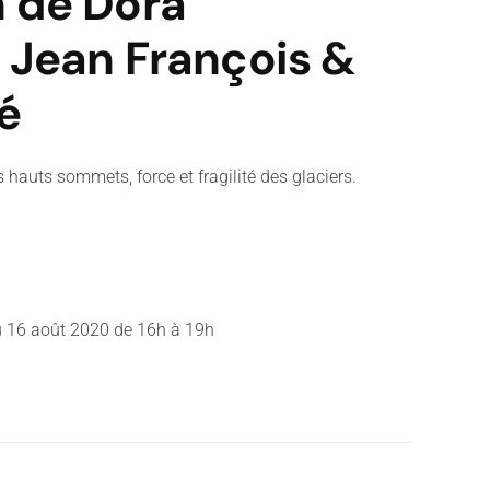
n
de
Dora
, Jean François &
é
es hauts sommets,
force et fragilité des glaciers
.
au 16 août 2020 de 16h à 19h